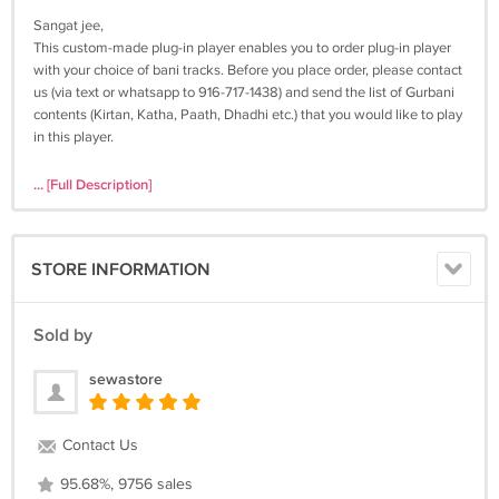
Sangat jee,
This custom-made plug-in player enables you to order plug-in player
with your choice of bani tracks. Before you place order, please contact
us (via text or whatsapp to 916-717-1438) and send the list of Gurbani
contents (Kirtan, Katha, Paath, Dhadhi etc.) that you would like to play
in this player.
Currently US / Canada style wall sockets are supported and can play
... [Full Description]
worldwide on 100-240V electricity.
STORE INFORMATION
Sold by
sewastore
Contact Us
95.68%, 9756 sales