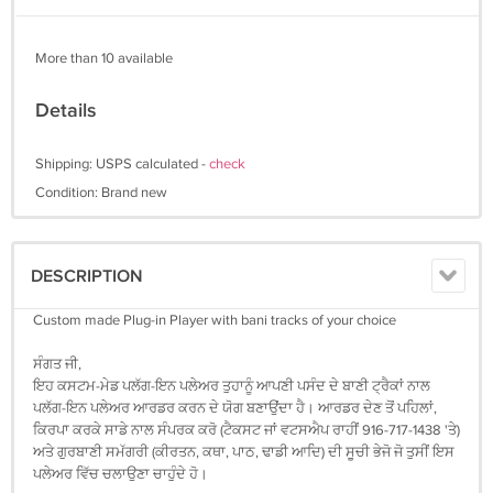
More than 10 available
Details
Shipping: USPS calculated -
check
Condition: Brand new
DESCRIPTION
Custom made Plug-in Player with bani tracks of your choice
ਸੰਗਤ ਜੀ,
ਇਹ ਕਸਟਮ-ਮੇਡ ਪਲੱਗ-ਇਨ ਪਲੇਅਰ ਤੁਹਾਨੂੰ ਆਪਣੀ ਪਸੰਦ ਦੇ ਬਾਣੀ ਟ੍ਰੈਕਾਂ ਨਾਲ
ਪਲੱਗ-ਇਨ ਪਲੇਅਰ ਆਰਡਰ ਕਰਨ ਦੇ ਯੋਗ ਬਣਾਉਂਦਾ ਹੈ। ਆਰਡਰ ਦੇਣ ਤੋਂ ਪਹਿਲਾਂ,
ਕਿਰਪਾ ਕਰਕੇ ਸਾਡੇ ਨਾਲ ਸੰਪਰਕ ਕਰੋ (ਟੈਕਸਟ ਜਾਂ ਵਟਸਐਪ ਰਾਹੀਂ 916-717-1438 'ਤੇ)
ਅਤੇ ਗੁਰਬਾਣੀ ਸਮੱਗਰੀ (ਕੀਰਤਨ, ਕਥਾ, ਪਾਠ, ਢਾਡੀ ਆਦਿ) ਦੀ ਸੂਚੀ ਭੇਜੋ ਜੋ ਤੁਸੀਂ ਇਸ
ਪਲੇਅਰ ਵਿੱਚ ਚਲਾਉਣਾ ਚਾਹੁੰਦੇ ਹੋ।